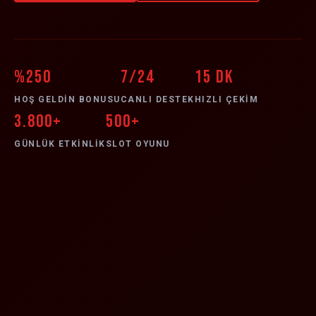
%250
7/24
15 DK
HOŞ GELDIN BONUSU
CANLI DESTEK
HIZLI ÇEKIM
3.800+
500+
GÜNLÜK ETKINLIK
SLOT OYUNU