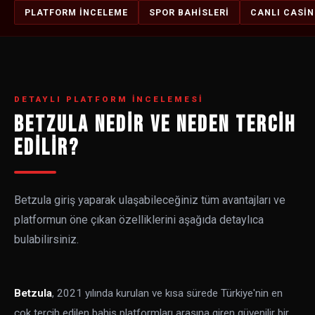
PLATFORM İNCELEME
SPOR BAHISLERI
CANLI CASI
DETAYLI PLATFORM İNCELEMESI
BETZULA NEDIR VE NEDEN TERCIH
EDILIR?
Betzula giriş yaparak ulaşabileceğiniz tüm avantajları ve
platformun öne çıkan özelliklerini aşağıda detaylıca
bulabilirsiniz.
Betzula
, 2021 yılında kurulan ve kısa sürede Türkiye'nin en
çok tercih edilen bahis platformları arasına giren güvenilir bir