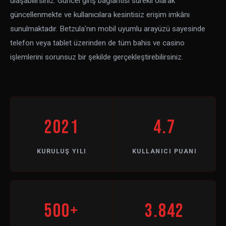
ulaşabilirsiniz. Güncel giriş bağlantısı sürekli olarak
güncellenmekte ve kullanıcılara kesintisiz erişim imkânı
sunulmaktadır. Betzula'nın mobil uyumlu arayüzü sayesinde
telefon veya tablet üzerinden de tüm bahis ve casino
işlemlerini sorunsuz bir şekilde gerçekleştirebilirsiniz.
2021
4.7
KURULUŞ YILI
KULLANICI PUANI
500+
3.842