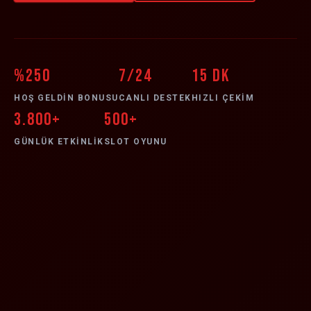
%250
7/24
15 DK
HOŞ GELDIN BONUSU
CANLI DESTEK
HIZLI ÇEKIM
3.800+
500+
GÜNLÜK ETKINLIK
SLOT OYUNU