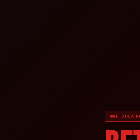
BETZULA R