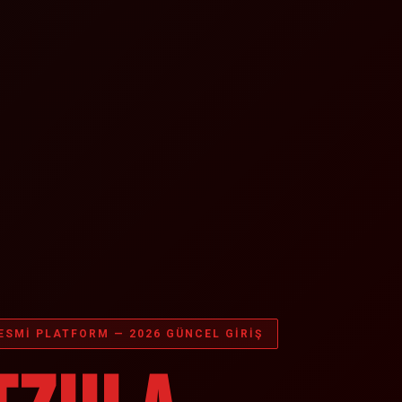
ESMI PLATFORM — 2026 GÜNCEL GIRIŞ