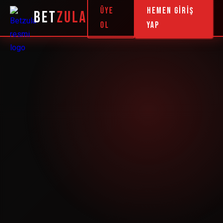
Üye
Hemen Giriş
BET
ZULA
Ol
Yap