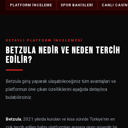
PLATFORM İNCELEME
SPOR BAHISLERI
CANLI CASI
DETAYLI PLATFORM İNCELEMESI
BETZULA NEDIR VE NEDEN TERCIH
EDILIR?
Betzula giriş yaparak ulaşabileceğiniz tüm avantajları ve
platformun öne çıkan özelliklerini aşağıda detaylıca
bulabilirsiniz.
Betzula
, 2021 yılında kurulan ve kısa sürede Türkiye'nin en
çok tercih edilen bahis platformları arasına giren güvenilir bir