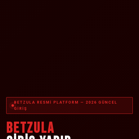
BETZULA RESMI PLATFORM — 2026 GÜNCEL
GIRIŞ
BETZULA