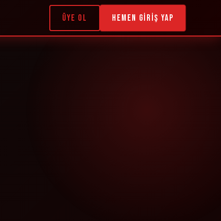
Üye Ol
Hemen Giriş Yap