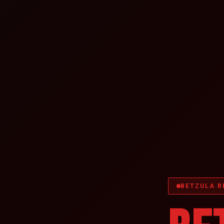
BETZULA R