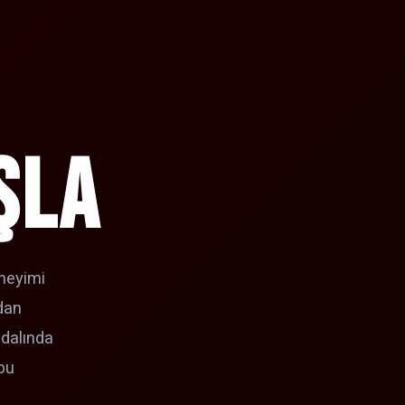
ŞLA
eneyimi
dan
dalında
 bu