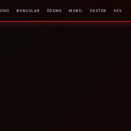
SINO
BONUSLAR
ÖDEME
MOBIL
DESTEK
SSS