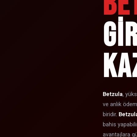
BE
GİR
KA
Betzula
, yük
ve anlık ödem
biridir.
Betzula
bahis yapabili
avantajlara gü