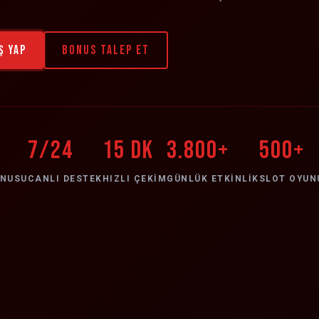
ş Yap
Bonus Talep Et
7/24
15 DK
3.800+
500+
ONUSU
CANLI DESTEK
HIZLI ÇEKIM
GÜNLÜK ETKINLIK
SLOT OYUN