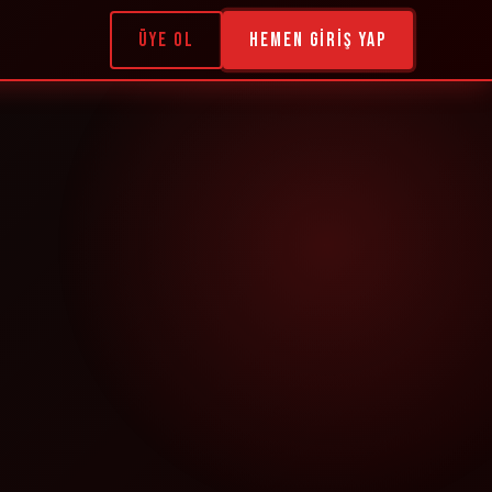
Üye Ol
Hemen Giriş Yap