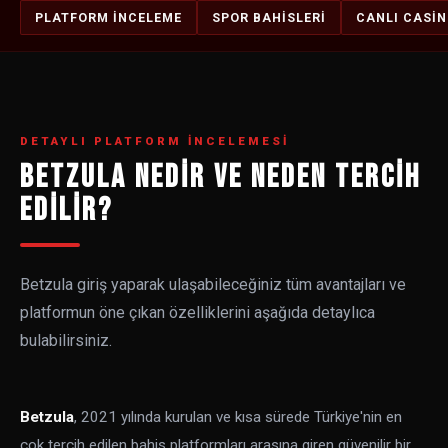
PLATFORM İNCELEME
SPOR BAHISLERI
CANLI CASI
DETAYLI PLATFORM İNCELEMESI
BETZULA NEDIR VE NEDEN TERCIH
EDILIR?
Betzula giriş yaparak ulaşabileceğiniz tüm avantajları ve
platformun öne çıkan özelliklerini aşağıda detaylıca
bulabilirsiniz.
Betzula
, 2021 yılında kurulan ve kısa sürede Türkiye'nin en
çok tercih edilen bahis platformları arasına giren güvenilir bir