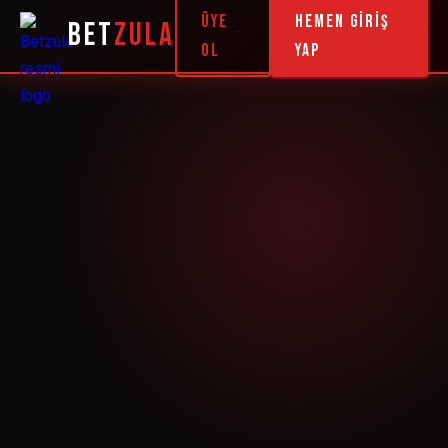
Üye
Hemen Giriş
BET
ZULA
Ol
Yap