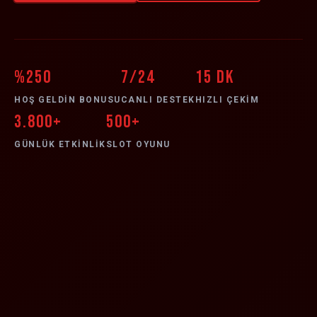
%250
7/24
15 DK
HOŞ GELDIN BONUSU
CANLI DESTEK
HIZLI ÇEKIM
3.800+
500+
GÜNLÜK ETKINLIK
SLOT OYUNU