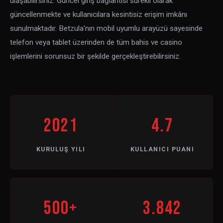
ulaşabilirsiniz. Güncel giriş bağlantısı sürekli olarak
güncellenmekte ve kullanıcılara kesintisiz erişim imkânı
sunulmaktadır. Betzula'nın mobil uyumlu arayüzü sayesinde
telefon veya tablet üzerinden de tüm bahis ve casino
işlemlerini sorunsuz bir şekilde gerçekleştirebilirsiniz.
2021
4.7
KURULUŞ YILI
KULLANICI PUANI
500+
3.842