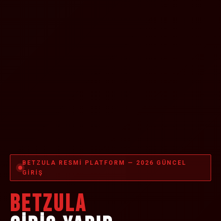
BETZULA RESMI PLATFORM — 2026 GÜNCEL
GIRIŞ
BETZULA