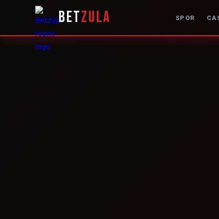
BET
ZULA
SPOR
CA