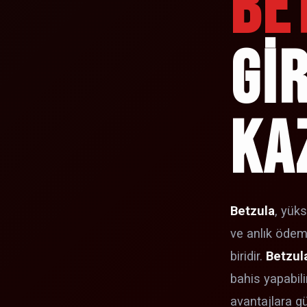
BE
GİR
KA
Betzula
, yük
ve anlık ödem
biridir.
Betzula
bahis yapabili
avantajlara gü