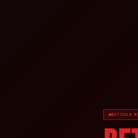
BETZULA R