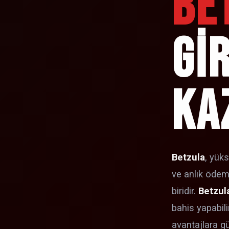
BE
GİR
KA
Betzula
, yük
ve anlık ödem
biridir.
Betzula
bahis yapabili
avantajlara gü