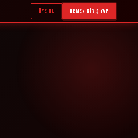
Üye Ol
Hemen Giriş Yap