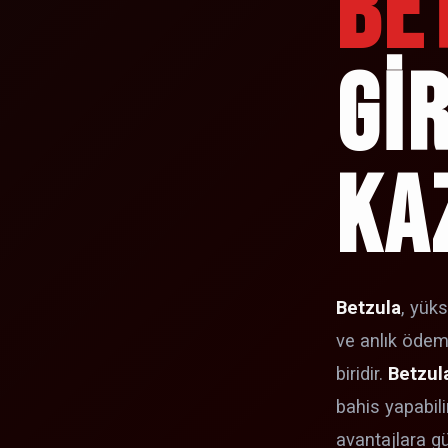
BE
GİR
KA
Betzula
, yük
ve anlık ödem
biridir.
Betzula
bahis yapabili
avantajlara gü