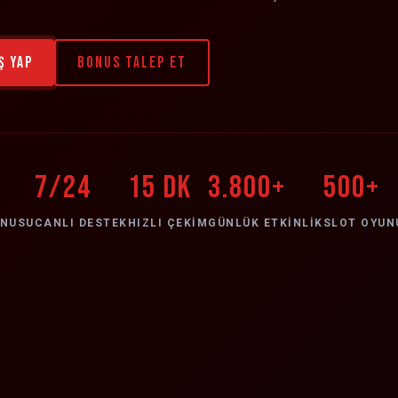
ş Yap
Bonus Talep Et
7/24
15 DK
3.800+
500+
ONUSU
CANLI DESTEK
HIZLI ÇEKIM
GÜNLÜK ETKINLIK
SLOT OYUN