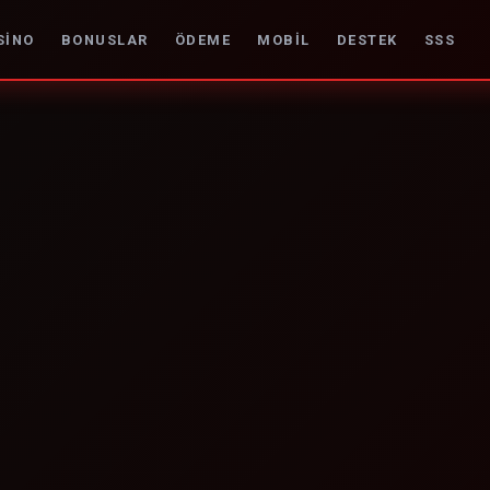
SINO
BONUSLAR
ÖDEME
MOBIL
DESTEK
SSS