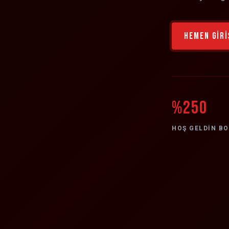
Hemen Giri
%250
HOŞ GELDIN B