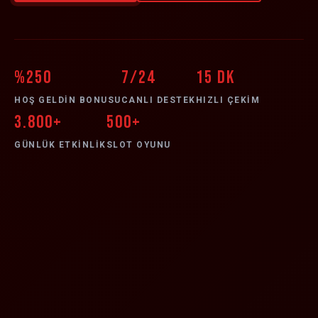
%250
7/24
15 DK
HOŞ GELDIN BONUSU
CANLI DESTEK
HIZLI ÇEKIM
3.800+
500+
GÜNLÜK ETKINLIK
SLOT OYUNU