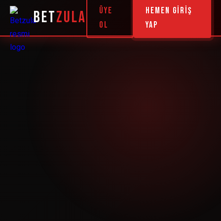
Üye
Hemen Giriş
BET
ZULA
Ol
Yap