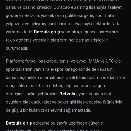
bahis ve casino sitesidir. Curacao eGaming lisansıyla faaliyet
gösteren Betzula, yüksek oran politikası, geniş spor bahis
yelpazesi ve gelişmiş canlı casino altyapısıyla sektörde fark
yaratmaktadır.
Betzula giriş
yapmak için güncel adresimizi
takip etmeniz yeterlidir; platform her zaman erişilebilir
durumdadır.
Platform; futbol, basketbol, tenis, voleybol, MMA ve UFC gibi
spor dallarının yanı sıra e-spor kategorisinde de kapsamlı
bahis seçenekleri sunmaktadır. Canlı bahis bölümünde binlerce
maçı anlık olarak takip edebilir, değişen oranlara göre
stratejinizi belirleyebilirsiniz.
Betzula
aynı zamanda slot
oyunları, blackjack, rulet ve poker gibi klasik casino ürünleriyle
de güçlü bir kullanıcı deneyimi sağlamaktadır.
Betzula giriş
adresine bu sayfa üzerinden güvenle