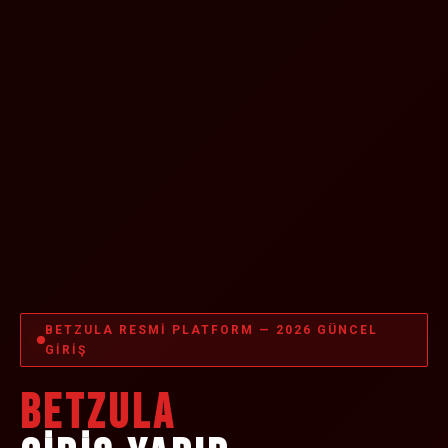
BETZULA RESMI PLATFORM — 2026 GÜNCEL
GIRIŞ
BETZULA