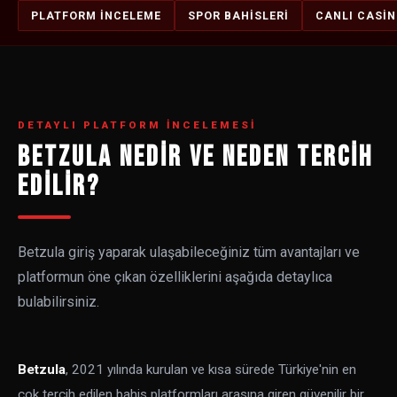
PLATFORM İNCELEME
SPOR BAHISLERI
CANLI CASI
DETAYLI PLATFORM İNCELEMESI
BETZULA NEDIR VE NEDEN TERCIH
EDILIR?
Betzula giriş yaparak ulaşabileceğiniz tüm avantajları ve
platformun öne çıkan özelliklerini aşağıda detaylıca
bulabilirsiniz.
Betzula
, 2021 yılında kurulan ve kısa sürede Türkiye'nin en
çok tercih edilen bahis platformları arasına giren güvenilir bir