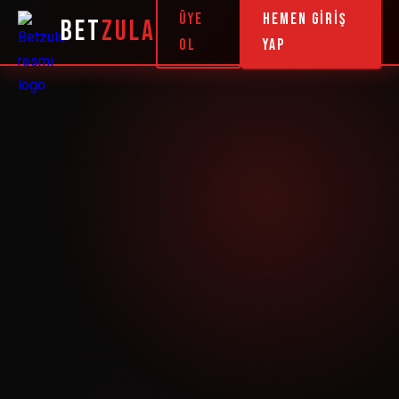
Üye
Hemen Giriş
BET
ZULA
Ol
Yap