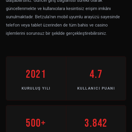
ulaşabilirsiniz. Güncel giriş bağlantısı sürekli olarak
güncellenmekte ve kullanıcılara kesintisiz erişim imkânı
sunulmaktadır. Betzula'nın mobil uyumlu arayüzü sayesinde
telefon veya tablet üzerinden de tüm bahis ve casino
işlemlerini sorunsuz bir şekilde gerçekleştirebilirsiniz.
2021
4.7
KURULUŞ YILI
KULLANICI PUANI
500+
3.842