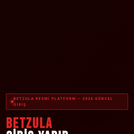
BETZULA RESMI PLATFORM — 2026 GÜNCEL
GIRIŞ
BETZULA