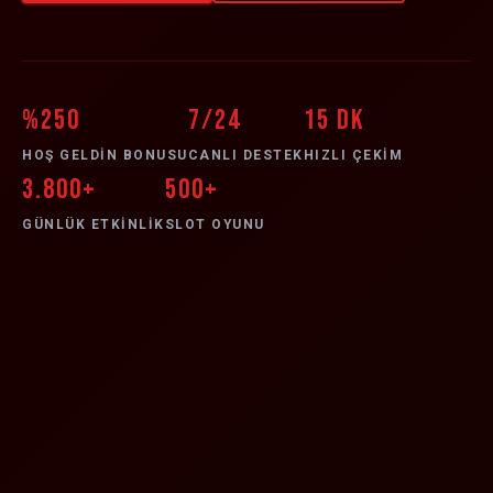
%250
7/24
15 DK
HOŞ GELDIN BONUSU
CANLI DESTEK
HIZLI ÇEKIM
3.800+
500+
GÜNLÜK ETKINLIK
SLOT OYUNU