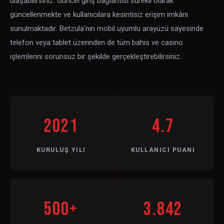
ulaşabilirsiniz. Güncel giriş bağlantısı sürekli olarak
güncellenmekte ve kullanıcılara kesintisiz erişim imkânı
sunulmaktadır. Betzula'nın mobil uyumlu arayüzü sayesinde
telefon veya tablet üzerinden de tüm bahis ve casino
işlemlerini sorunsuz bir şekilde gerçekleştirebilirsiniz.
2021
4.7
KURULUŞ YILI
KULLANICI PUANI
500+
3.842