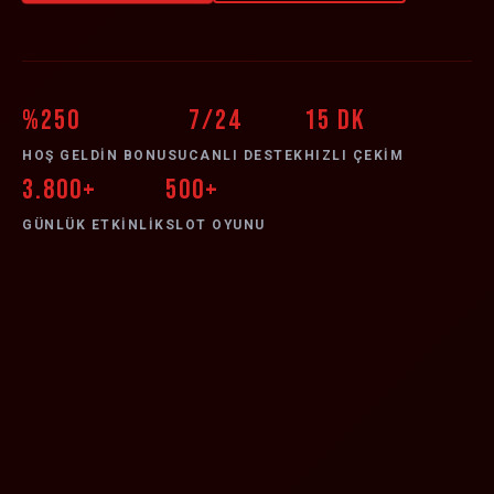
%250
7/24
15 DK
HOŞ GELDIN BONUSU
CANLI DESTEK
HIZLI ÇEKIM
3.800+
500+
GÜNLÜK ETKINLIK
SLOT OYUNU