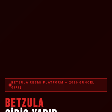
BETZULA RESMI PLATFORM — 2026 GÜNCEL
GIRIŞ
BETZULA