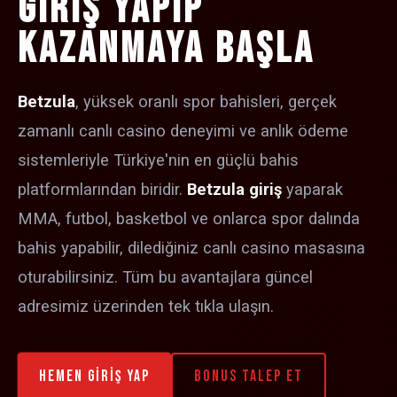
GİRİŞ YAPIP
KAZANMAYA BAŞLA
Betzula
, yüksek oranlı spor bahisleri, gerçek
zamanlı canlı casino deneyimi ve anlık ödeme
sistemleriyle Türkiye'nin en güçlü bahis
platformlarından biridir.
Betzula giriş
yaparak
MMA, futbol, basketbol ve onlarca spor dalında
bahis yapabilir, dilediğiniz canlı casino masasına
oturabilirsiniz. Tüm bu avantajlara güncel
adresimiz üzerinden tek tıkla ulaşın.
Hemen Giriş Yap
Bonus Talep Et