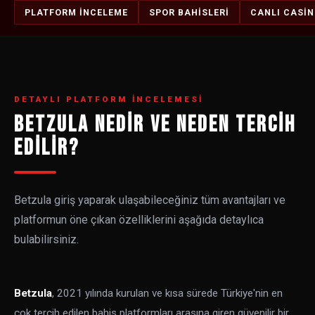
PLATFORM İNCELEME
SPOR BAHISLERI
CANLI CASI
DETAYLI PLATFORM İNCELEMESI
BETZULA NEDIR VE NEDEN TERCIH
EDILIR?
Betzula giriş yaparak ulaşabileceğiniz tüm avantajları ve
platformun öne çıkan özelliklerini aşağıda detaylıca
bulabilirsiniz.
Betzula
, 2021 yılında kurulan ve kısa sürede Türkiye'nin en
çok tercih edilen bahis platformları arasına giren güvenilir bir