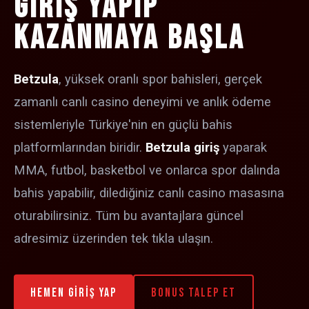
GİRİŞ YAPIP
KAZANMAYA BAŞLA
Betzula
, yüksek oranlı spor bahisleri, gerçek
zamanlı canlı casino deneyimi ve anlık ödeme
sistemleriyle Türkiye'nin en güçlü bahis
platformlarından biridir.
Betzula giriş
yaparak
MMA, futbol, basketbol ve onlarca spor dalında
bahis yapabilir, dilediğiniz canlı casino masasına
oturabilirsiniz. Tüm bu avantajlara güncel
adresimiz üzerinden tek tıkla ulaşın.
Hemen Giriş Yap
Bonus Talep Et