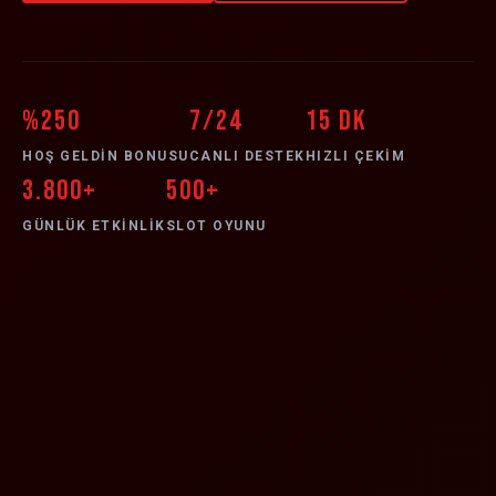
%250
7/24
15 DK
HOŞ GELDIN BONUSU
CANLI DESTEK
HIZLI ÇEKIM
3.800+
500+
GÜNLÜK ETKINLIK
SLOT OYUNU