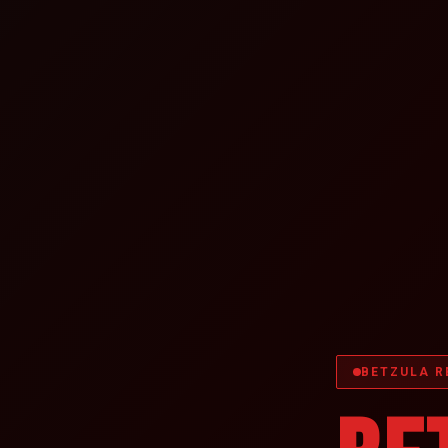
BETZULA R