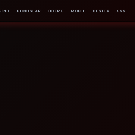
SINO
BONUSLAR
ÖDEME
MOBIL
DESTEK
SSS