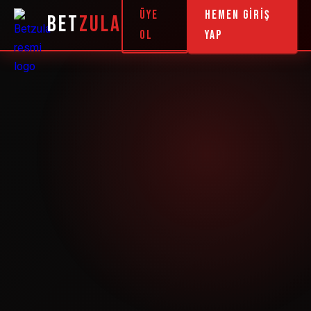
Üye
Hemen Giriş
BET
ZULA
Ol
Yap