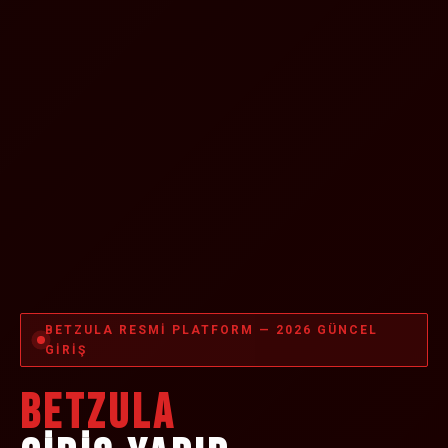
BETZULA RESMI PLATFORM — 2026 GÜNCEL
GIRIŞ
BETZULA