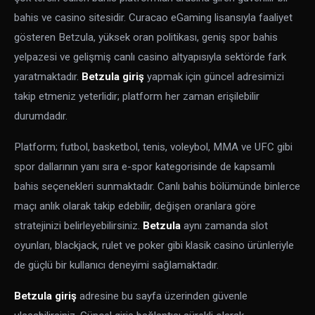
bahis ve casino sitesidir. Curacao eGaming lisansıyla faaliyet
gösteren Betzula, yüksek oran politikası, geniş spor bahis
yelpazesi ve gelişmiş canlı casino altyapısıyla sektörde fark
yaratmaktadır.
Betzula giriş
yapmak için güncel adresimizi
takip etmeniz yeterlidir; platform her zaman erişilebilir
durumdadır.
Platform; futbol, basketbol, tenis, voleybol, MMA ve UFC gibi
spor dallarının yanı sıra e-spor kategorisinde de kapsamlı
bahis seçenekleri sunmaktadır. Canlı bahis bölümünde binlerce
maçı anlık olarak takip edebilir, değişen oranlara göre
stratejinizi belirleyebilirsiniz.
Betzula
aynı zamanda slot
oyunları, blackjack, rulet ve poker gibi klasik casino ürünleriyle
de güçlü bir kullanıcı deneyimi sağlamaktadır.
Betzula giriş
adresine bu sayfa üzerinden güvenle