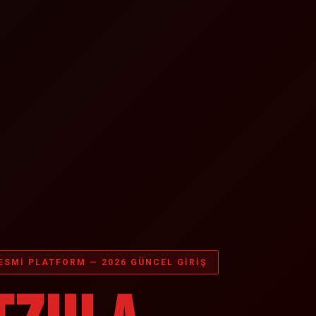
ESMI PLATFORM — 2026 GÜNCEL GIRIŞ