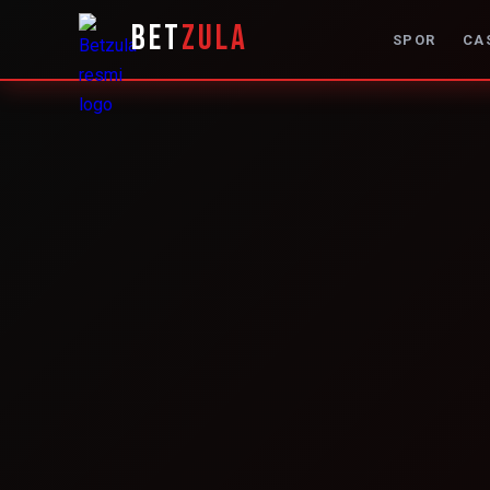
BET
ZULA
SPOR
CA