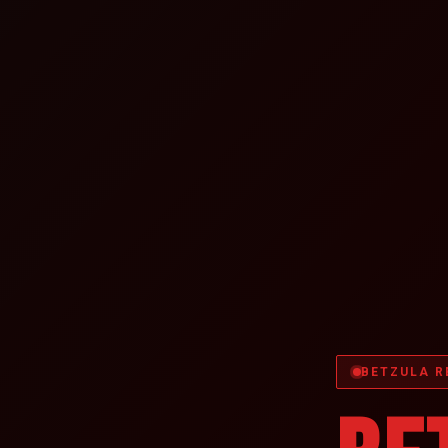
BETZULA R