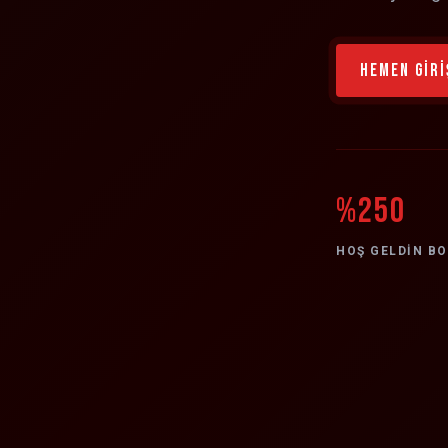
Hemen Giri
%250
HOŞ GELDIN B