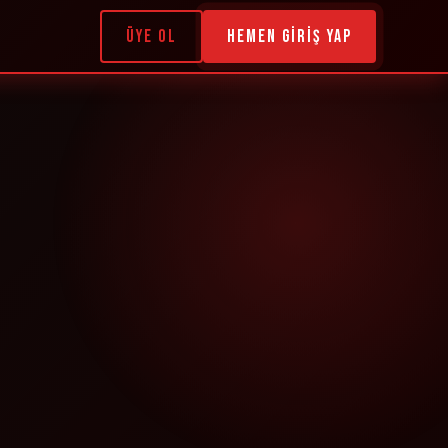
Üye Ol
Hemen Giriş Yap