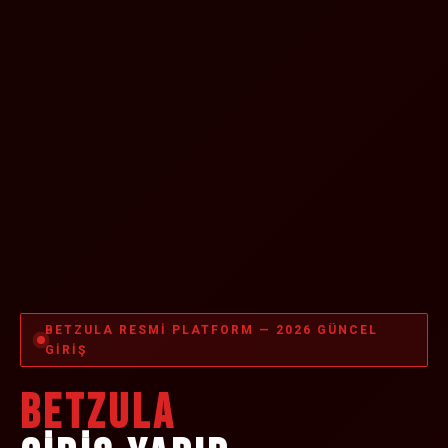
BETZULA RESMI PLATFORM — 2026 GÜNCEL
GIRIŞ
BETZULA