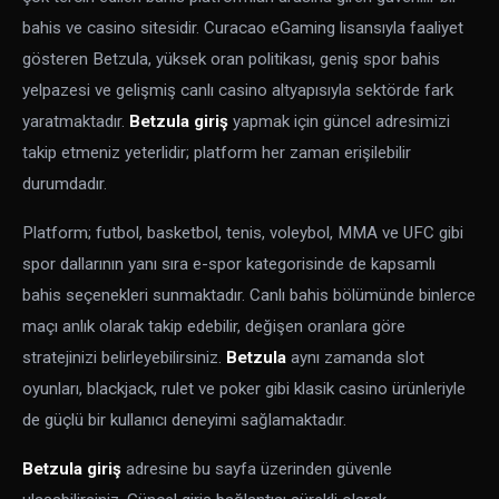
bahis ve casino sitesidir. Curacao eGaming lisansıyla faaliyet
gösteren Betzula, yüksek oran politikası, geniş spor bahis
yelpazesi ve gelişmiş canlı casino altyapısıyla sektörde fark
yaratmaktadır.
Betzula giriş
yapmak için güncel adresimizi
takip etmeniz yeterlidir; platform her zaman erişilebilir
durumdadır.
Platform; futbol, basketbol, tenis, voleybol, MMA ve UFC gibi
spor dallarının yanı sıra e-spor kategorisinde de kapsamlı
bahis seçenekleri sunmaktadır. Canlı bahis bölümünde binlerce
maçı anlık olarak takip edebilir, değişen oranlara göre
stratejinizi belirleyebilirsiniz.
Betzula
aynı zamanda slot
oyunları, blackjack, rulet ve poker gibi klasik casino ürünleriyle
de güçlü bir kullanıcı deneyimi sağlamaktadır.
Betzula giriş
adresine bu sayfa üzerinden güvenle