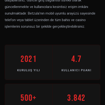
ulaşabilirsiniz. Güncel giriş bağlantısı sürekli olarak
güncellenmekte ve kullanıcılara kesintisiz erişim imkânı
sunulmaktadır. Betzula'nın mobil uyumlu arayüzü sayesinde
telefon veya tablet üzerinden de tüm bahis ve casino
işlemlerini sorunsuz bir şekilde gerçekleştirebilirsiniz.
2021
4.7
KURULUŞ YILI
KULLANICI PUANI
500+
3.842