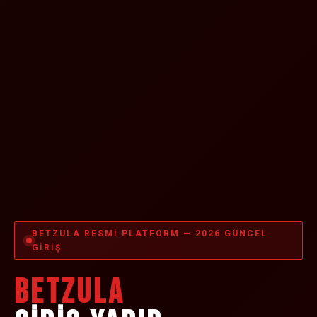
BETZULA RESMI PLATFORM — 2026 GÜNCEL
GIRIŞ
BETZULA