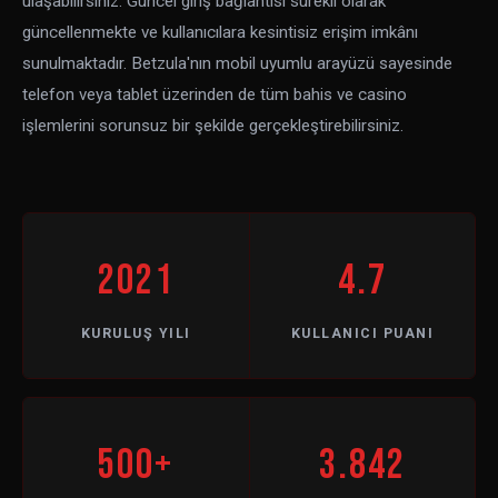
ulaşabilirsiniz. Güncel giriş bağlantısı sürekli olarak
güncellenmekte ve kullanıcılara kesintisiz erişim imkânı
sunulmaktadır. Betzula'nın mobil uyumlu arayüzü sayesinde
telefon veya tablet üzerinden de tüm bahis ve casino
işlemlerini sorunsuz bir şekilde gerçekleştirebilirsiniz.
2021
4.7
KURULUŞ YILI
KULLANICI PUANI
500+
3.842