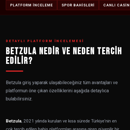
PLATFORM İNCELEME
SPOR BAHISLERI
CANLI CASI
DETAYLI PLATFORM İNCELEMESI
BETZULA NEDIR VE NEDEN TERCIH
EDILIR?
Betzula giriş yaparak ulaşabileceğiniz tüm avantajları ve
platformun öne çıkan özelliklerini aşağıda detaylıca
bulabilirsiniz.
Betzula
, 2021 yılında kurulan ve kısa sürede Türkiye'nin en
çok tercih edilen bahis platformları arasına giren güvenilir bir