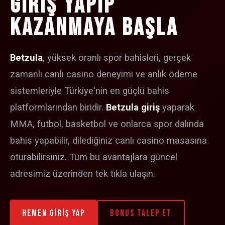
GİRİŞ YAPIP
KAZANMAYA BAŞLA
Betzula
, yüksek oranlı spor bahisleri, gerçek
zamanlı canlı casino deneyimi ve anlık ödeme
sistemleriyle Türkiye'nin en güçlü bahis
platformlarından biridir.
Betzula giriş
yaparak
MMA, futbol, basketbol ve onlarca spor dalında
bahis yapabilir, dilediğiniz canlı casino masasına
oturabilirsiniz. Tüm bu avantajlara güncel
adresimiz üzerinden tek tıkla ulaşın.
Hemen Giriş Yap
Bonus Talep Et