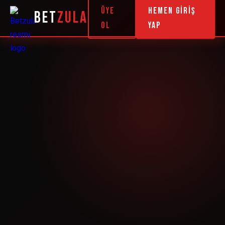
Üye
Hemen Giriş
BET
ZULA
Ol
Yap