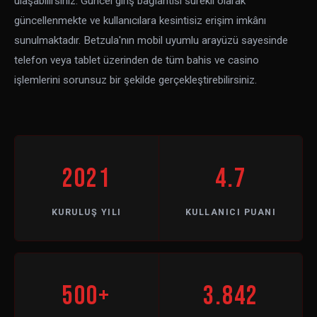
ulaşabilirsiniz. Güncel giriş bağlantısı sürekli olarak
güncellenmekte ve kullanıcılara kesintisiz erişim imkânı
sunulmaktadır. Betzula'nın mobil uyumlu arayüzü sayesinde
telefon veya tablet üzerinden de tüm bahis ve casino
işlemlerini sorunsuz bir şekilde gerçekleştirebilirsiniz.
2021
4.7
KURULUŞ YILI
KULLANICI PUANI
500+
3.842