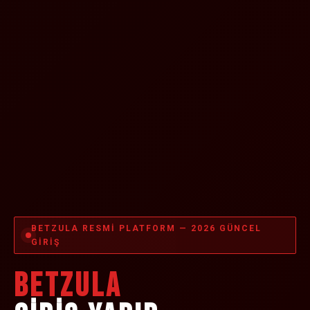
BETZULA RESMI PLATFORM — 2026 GÜNCEL
GIRIŞ
BETZULA