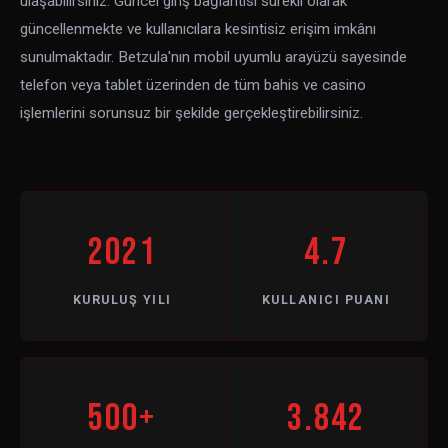
ulaşabilirsiniz. Güncel giriş bağlantısı sürekli olarak
güncellenmekte ve kullanıcılara kesintisiz erişim imkânı
sunulmaktadır. Betzula'nın mobil uyumlu arayüzü sayesinde
telefon veya tablet üzerinden de tüm bahis ve casino
işlemlerini sorunsuz bir şekilde gerçekleştirebilirsiniz.
2021
4.7
KURULUŞ YILI
KULLANICI PUANI
500+
3.842