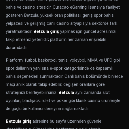
bahis ve casino sitesidir. Curacao eGaming lisansıyla faaliyet
gösteren Betzula, yüksek oran politikası, geniş spor bahis
yelpazesi ve gelişmiş canlı casino altyapısıyla sektörde fark
yaratmaktadır.
Betzula giriş
yapmak için güncel adresimizi
takip etmeniz yeterlidir; platform her zaman erişilebilir
durumdadır.
Platform; futbol, basketbol, tenis, voleybol, MMA ve UFC gibi
spor dallarının yanı sıra e-spor kategorisinde de kapsamlı
bahis seçenekleri sunmaktadır. Canlı bahis bölümünde binlerce
maçı anlık olarak takip edebilir, değişen oranlara göre
stratejinizi belirleyebilirsiniz.
Betzula
aynı zamanda slot
oyunları, blackjack, rulet ve poker gibi klasik casino ürünleriyle
de güçlü bir kullanıcı deneyimi sağlamaktadır.
Betzula giriş
adresine bu sayfa üzerinden güvenle