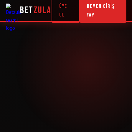
Üye
Hemen Giriş
BET
ZULA
Ol
Yap