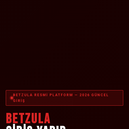
BETZULA RESMI PLATFORM — 2026 GÜNCEL
GIRIŞ
BETZULA