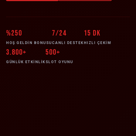
%250
7/24
15 DK
HOŞ GELDIN BONUSU
CANLI DESTEK
HIZLI ÇEKIM
3.800+
500+
GÜNLÜK ETKINLIK
SLOT OYUNU