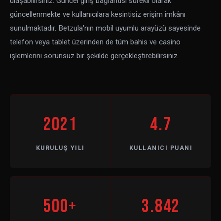
ulaşabilirsiniz. Güncel giriş bağlantısı sürekli olarak
güncellenmekte ve kullanıcılara kesintisiz erişim imkânı
sunulmaktadır. Betzula'nın mobil uyumlu arayüzü sayesinde
telefon veya tablet üzerinden de tüm bahis ve casino
işlemlerini sorunsuz bir şekilde gerçekleştirebilirsiniz.
2021
4.7
KURULUŞ YILI
KULLANICI PUANI
500+
3.842