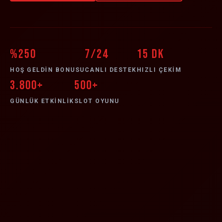
%250
7/24
15 DK
HOŞ GELDIN BONUSU
CANLI DESTEK
HIZLI ÇEKIM
3.800+
500+
GÜNLÜK ETKINLIK
SLOT OYUNU