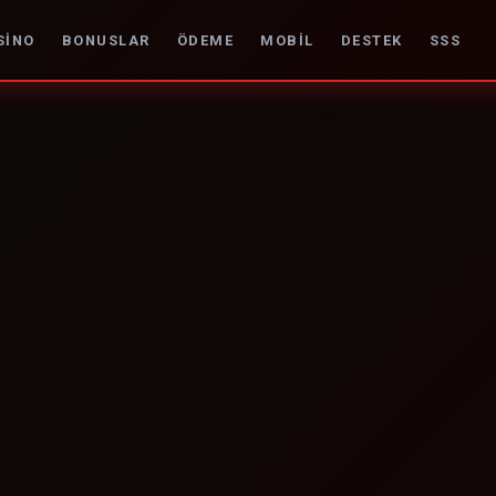
SINO
BONUSLAR
ÖDEME
MOBIL
DESTEK
SSS