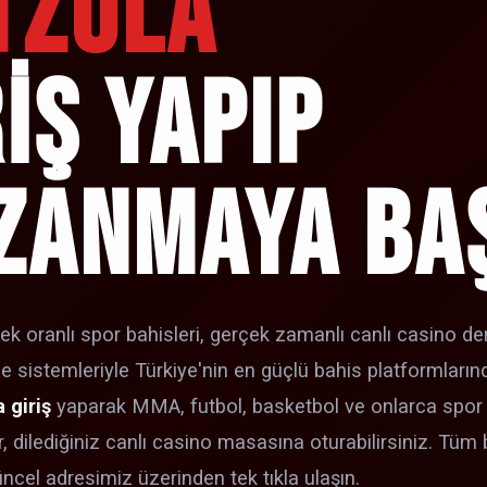
TZULA
İŞ YAPIP
ZANMAYA BA
sek oranlı spor bahisleri, gerçek zamanlı canlı casino d
e sistemleriyle Türkiye'nin en güçlü bahis platformların
 giriş
yaparak MMA, futbol, basketbol ve onlarca spor 
r, dilediğiniz canlı casino masasına oturabilirsiniz. Tüm
ncel adresimiz üzerinden tek tıkla ulaşın.