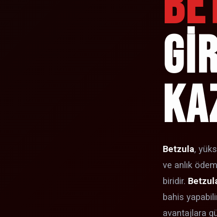
BE
GİR
KA
Betzula
, yük
ve anlık ödem
biridir.
Betzula
bahis yapabili
avantajlara gü