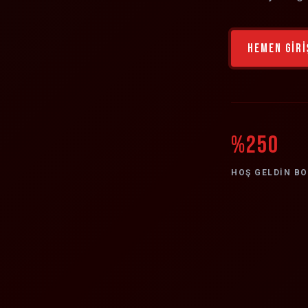
Hemen Giri
%250
HOŞ GELDIN B