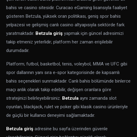
bahis ve casino sitesidir. Curacao eGaming lisansıyla faaliyet
gösteren Betzula, yüksek oran politikası, geniş spor bahis
yelpazesi ve gelişmiş canlı casino altyapısıyla sektörde fark
yaratmaktadır.
Betzula giriş
yapmak için güncel adresimizi
takip etmeniz yeterlidir; platform her zaman erişilebilir
durumdadır.
Platform; futbol, basketbol, tenis, voleybol, MMA ve UFC gibi
spor dallarının yanı sıra e-spor kategorisinde de kapsamlı
bahis seçenekleri sunmaktadır. Canlı bahis bölümünde binlerce
maçı anlık olarak takip edebilir, değişen oranlara göre
stratejinizi belirleyebilirsiniz.
Betzula
aynı zamanda slot
oyunları, blackjack, rulet ve poker gibi klasik casino ürünleriyle
de güçlü bir kullanıcı deneyimi sağlamaktadır.
Betzula giriş
adresine bu sayfa üzerinden güvenle