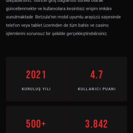
ulaşabilirsiniz. Güncel giriş bağlantısı sürekli olarak
güncellenmekte ve kullanıcılara kesintisiz erişim imkânı
sunulmaktadır. Betzula'nın mobil uyumlu arayüzü sayesinde
telefon veya tablet üzerinden de tüm bahis ve casino
işlemlerini sorunsuz bir şekilde gerçekleştirebilirsiniz.
2021
4.7
KURULUŞ YILI
KULLANICI PUANI
500+
3.842