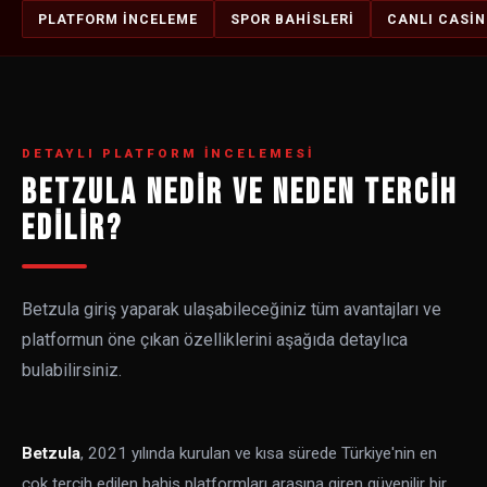
PLATFORM İNCELEME
SPOR BAHISLERI
CANLI CASI
DETAYLI PLATFORM İNCELEMESI
BETZULA NEDIR VE NEDEN TERCIH
EDILIR?
Betzula giriş yaparak ulaşabileceğiniz tüm avantajları ve
platformun öne çıkan özelliklerini aşağıda detaylıca
bulabilirsiniz.
Betzula
, 2021 yılında kurulan ve kısa sürede Türkiye'nin en
çok tercih edilen bahis platformları arasına giren güvenilir bir