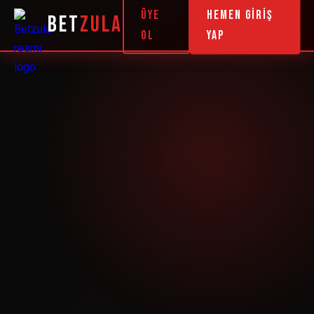
Üye
Hemen Giriş
BET
ZULA
Ol
Yap