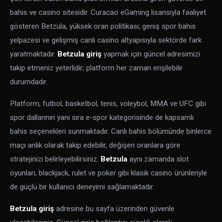
bahis ve casino sitesidir. Curacao eGaming lisansıyla faaliyet
gösteren Betzula, yüksek oran politikası, geniş spor bahis
yelpazesi ve gelişmiş canlı casino altyapısıyla sektörde fark
yaratmaktadır.
Betzula giriş
yapmak için güncel adresimizi
takip etmeniz yeterlidir; platform her zaman erişilebilir
durumdadır.
Platform; futbol, basketbol, tenis, voleybol, MMA ve UFC gibi
spor dallarının yanı sıra e-spor kategorisinde de kapsamlı
bahis seçenekleri sunmaktadır. Canlı bahis bölümünde binlerce
maçı anlık olarak takip edebilir, değişen oranlara göre
stratejinizi belirleyebilirsiniz.
Betzula
aynı zamanda slot
oyunları, blackjack, rulet ve poker gibi klasik casino ürünleriyle
de güçlü bir kullanıcı deneyimi sağlamaktadır.
Betzula giriş
adresine bu sayfa üzerinden güvenle