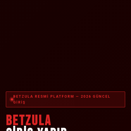
BETZULA RESMI PLATFORM — 2026 GÜNCEL
GIRIŞ
BETZULA