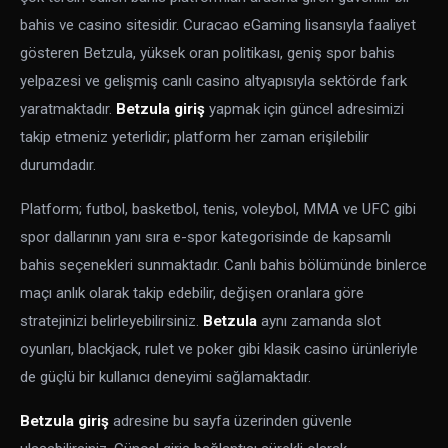
bahis ve casino sitesidir. Curacao eGaming lisansıyla faaliyet
gösteren Betzula, yüksek oran politikası, geniş spor bahis
yelpazesi ve gelişmiş canlı casino altyapısıyla sektörde fark
yaratmaktadır.
Betzula giriş
yapmak için güncel adresimizi
takip etmeniz yeterlidir; platform her zaman erişilebilir
durumdadır.
Platform; futbol, basketbol, tenis, voleybol, MMA ve UFC gibi
spor dallarının yanı sıra e-spor kategorisinde de kapsamlı
bahis seçenekleri sunmaktadır. Canlı bahis bölümünde binlerce
maçı anlık olarak takip edebilir, değişen oranlara göre
stratejinizi belirleyebilirsiniz.
Betzula
aynı zamanda slot
oyunları, blackjack, rulet ve poker gibi klasik casino ürünleriyle
de güçlü bir kullanıcı deneyimi sağlamaktadır.
Betzula giriş
adresine bu sayfa üzerinden güvenle