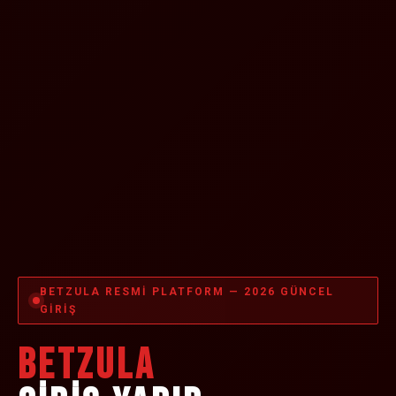
BETZULA RESMI PLATFORM — 2026 GÜNCEL
GIRIŞ
BETZULA