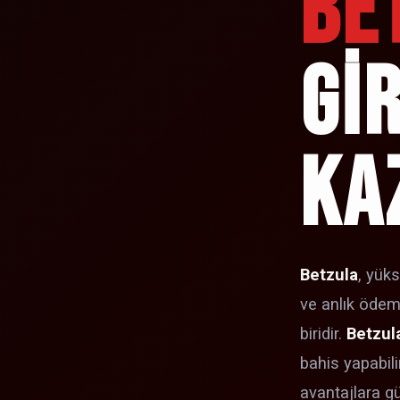
BE
GİR
KA
Betzula
, yük
ve anlık ödem
biridir.
Betzula
bahis yapabili
avantajlara gü