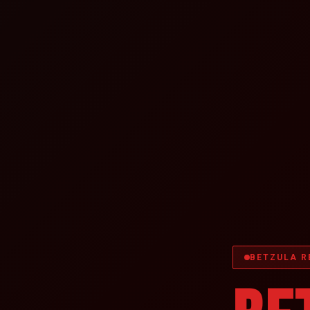
BETZULA R