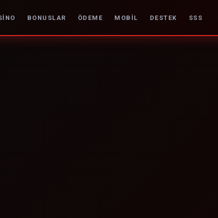
SINO
BONUSLAR
ÖDEME
MOBIL
DESTEK
SSS