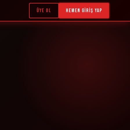
Üye Ol
Hemen Giriş Yap