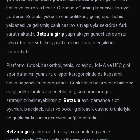
bahis ve casino sitesidir. Curacao eGaming lisansıyla faaliyet
gösteren Betzula, yüksek oran politikası, geniş spor bahis
yelpazesi ve gelişmiş canlı casino altyapısıyla sektörde fark
yaratmaktadır.
Betzula giriş
yapmak için güncel adresimizi
takip etmeniz yeterlidir; platform her zaman erişilebilir
durumdadır.
Platform; futbol, basketbol, tenis, voleybol, MMA ve UFC gibi
spor dallarının yanı sıra e-spor kategorisinde de kapsamlı
bahis seçenekleri sunmaktadır. Canlı bahis bölümünde binlerce
maçı anlık olarak takip edebilir, değişen oranlara göre
stratejinizi belirleyebilirsiniz.
Betzula
aynı zamanda slot
oyunları, blackjack, rulet ve poker gibi klasik casino ürünleriyle
de güçlü bir kullanıcı deneyimi sağlamaktadır.
Betzula giriş
adresine bu sayfa üzerinden güvenle