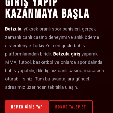
GİRİŞ YAPIP
KAZANMAYA BAŞLA
Betzula
, yüksek oranlı spor bahisleri, gerçek
zamanlı canlı casino deneyimi ve anlık ödeme
sistemleriyle Türkiye'nin en güçlü bahis
platformlarından biridir.
Betzula giriş
yaparak
MMA, futbol, basketbol ve onlarca spor dalında
bahis yapabilir, dilediğiniz canlı casino masasına
oturabilirsiniz. Tüm bu avantajlara güncel
adresimiz üzerinden tek tıkla ulaşın.
Hemen Giriş Yap
Bonus Talep Et