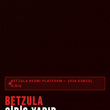
BETZULA RESMI PLATFORM — 2026 GÜNCEL
GIRIŞ
BETZULA