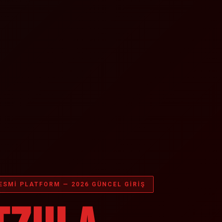
ESMI PLATFORM — 2026 GÜNCEL GIRIŞ