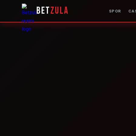
BET
ZULA
SPOR
CA