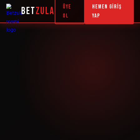
Üye
Hemen Giriş
BET
ZULA
Ol
Yap