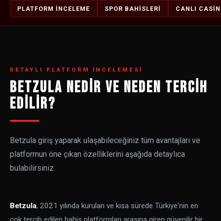
PLATFORM İNCELEME
SPOR BAHISLERI
CANLI CASI
DETAYLI PLATFORM İNCELEMESI
BETZULA NEDIR VE NEDEN TERCIH
EDILIR?
Betzula giriş yaparak ulaşabileceğiniz tüm avantajları ve
platformun öne çıkan özelliklerini aşağıda detaylıca
bulabilirsiniz.
Betzula
, 2021 yılında kurulan ve kısa sürede Türkiye'nin en
çok tercih edilen bahis platformları arasına giren güvenilir bir