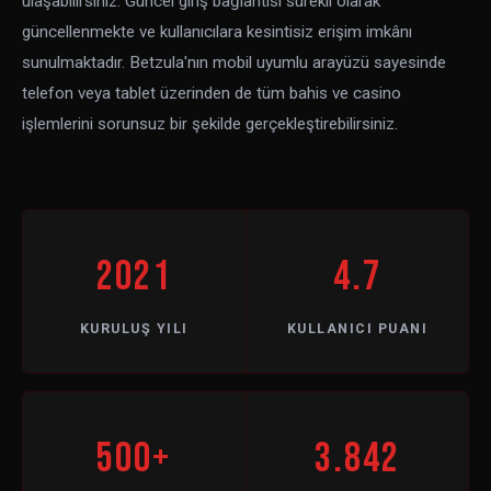
ulaşabilirsiniz. Güncel giriş bağlantısı sürekli olarak
güncellenmekte ve kullanıcılara kesintisiz erişim imkânı
sunulmaktadır. Betzula'nın mobil uyumlu arayüzü sayesinde
telefon veya tablet üzerinden de tüm bahis ve casino
işlemlerini sorunsuz bir şekilde gerçekleştirebilirsiniz.
2021
4.7
KURULUŞ YILI
KULLANICI PUANI
500+
3.842